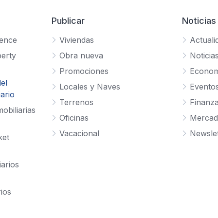
Publicar
Noticias
gence
Viviendas
Actuali
erty
Obra nueva
Noticia
Promociones
Econom
el
Locales y Naves
Evento
ario
Terrenos
Finanz
obiliarias
Oficinas
Mercad
Vacacional
Newslet
ket
iarios
rios