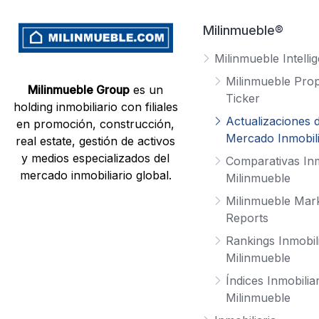
Milinmueble®
Milinmueble Intelli
Milinmueble Prop
Milinmueble Group
es un
Ticker
holding inmobiliario con filiales
Actualizaciones d
en promoción, construcción,
Mercado Inmobili
real estate, gestión de activos
y medios especializados del
Comparativas Inm
mercado inmobiliario global.
Milinmueble
Milinmueble Mar
Reports
Rankings Inmobil
Milinmueble
Índices Inmobilia
Milinmueble