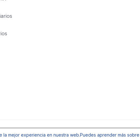
iarios
rios
Aviso de Privacidad
Quines somos
Aviso de Cooki
e la mejor experiencia en nuestra web.
Puedes aprender más sobre