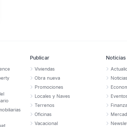
Publicar
Noticias
gence
Viviendas
Actuali
erty
Obra nueva
Noticia
Promociones
Econom
el
Locales y Naves
Evento
ario
Terrenos
Finanz
obiliarias
Oficinas
Mercad
Vacacional
Newslet
ket