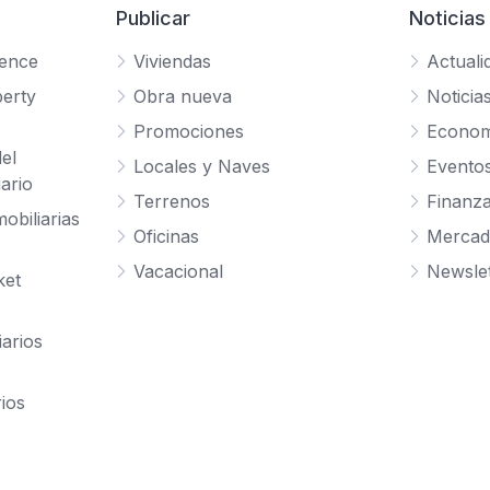
Publicar
Noticias
gence
Viviendas
Actuali
erty
Obra nueva
Noticia
Promociones
Econom
el
Locales y Naves
Evento
ario
Terrenos
Finanz
obiliarias
Oficinas
Mercad
Vacacional
Newslet
ket
iarios
rios