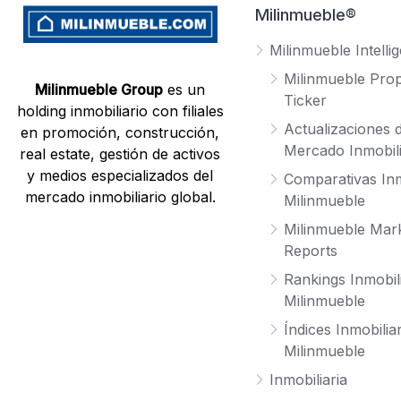
Milinmueble®
Milinmueble Intelli
Milinmueble Prop
Milinmueble Group
es un
Ticker
holding inmobiliario con filiales
Actualizaciones d
en promoción, construcción,
Mercado Inmobili
real estate, gestión de activos
y medios especializados del
Comparativas Inm
mercado inmobiliario global.
Milinmueble
Milinmueble Mar
Reports
Rankings Inmobil
Milinmueble
Índices Inmobilia
Milinmueble
Inmobiliaria