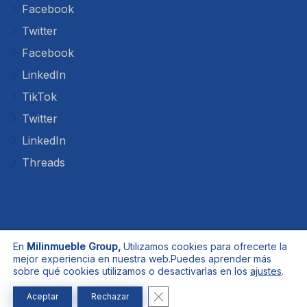
Facebook
Twitter
Facebook
LinkedIn
TikTok
Twitter
LinkedIn
Threads
Aviso de Privacidad
Quines somos
En
Milinmueble Group,
Utilizamos cookies para ofrecerte la
mejor experiencia en nuestra web.
Puedes aprender más
Aviso de Cookies
Infracciones
Contacto
sobre qué cookies utilizamos o desactivarlas en los
ajustes
.
ES_ES
EN
Cerrar el banner de cookies RG
Aceptar
Rechazar