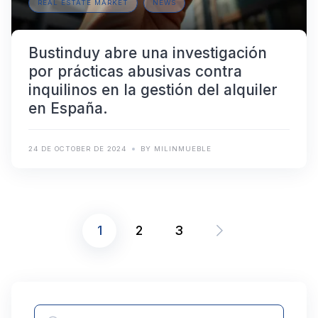
REAL ESTATE MARKET
NEWS
Bustinduy abre una investigación
por prácticas abusivas contra
inquilinos en la gestión del alquiler
en España.
24 DE OCTOBER DE 2024
BY MILINMUEBLE
1
2
3
Posts
pagination