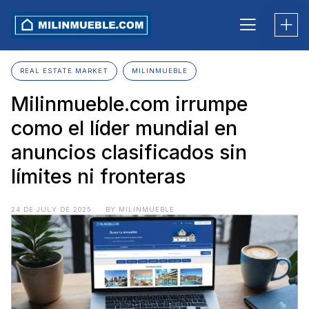
Skip
to
content
REAL ESTATE MARKET
MILINMUEBLE
Milinmueble.com irrumpe
como el líder mundial en
anuncios clasificados sin
límites ni fronteras
24 DE JULY DE 2025
BY MILINMUEBLE