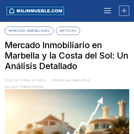
Skip
to
content
MERCADO INMOBILIARIO
NOTICIAS
Mercado Inmobiliario en
Marbella y la Costa del Sol: Un
Análisis Detallado
11 DE OCTUBRE DE 2024
CREADO MILINMUEBLE
NO HAY COMENTARIOS