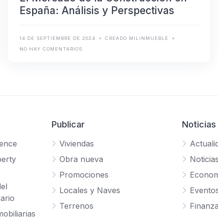
España: Análisis y Perspectivas
14 DE SEPTIEMBRE DE 2024
CREADO MILINMUEBLE
NO HAY COMENTARIOS
Publicar
Noticias
gence
Viviendas
Actuali
erty
Obra nueva
Noticia
Promociones
Econom
el
Locales y Naves
Evento
ario
Terrenos
Finanz
obiliarias