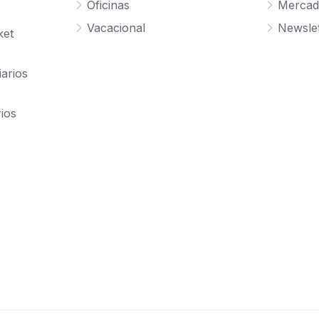
Oficinas
Mercad
Vacacional
Newslet
ket
iarios
rios