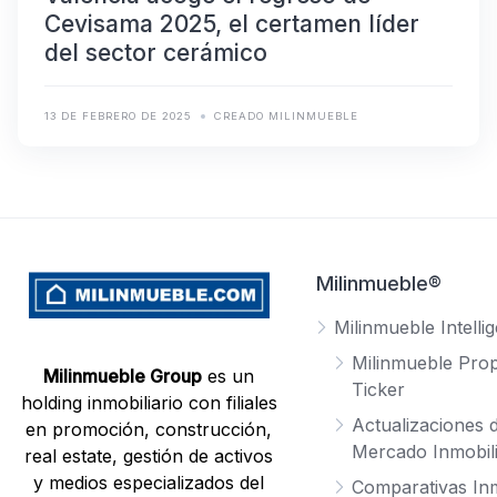
Cevisama 2025, el certamen líder
del sector cerámico
13 DE FEBRERO DE 2025
CREADO MILINMUEBLE
Milinmueble®
Milinmueble Intelli
Milinmueble Prop
Milinmueble Group
es un
Ticker
holding inmobiliario con filiales
Actualizaciones d
en promoción, construcción,
Mercado Inmobili
real estate, gestión de activos
y medios especializados del
Comparativas Inm