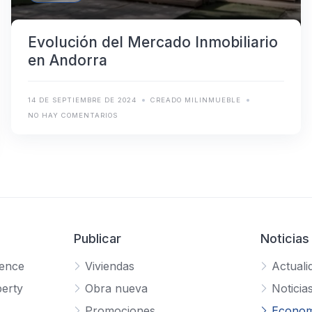
Evolución del Mercado Inmobiliario
en Andorra
14 DE SEPTIEMBRE DE 2024
CREADO MILINMUEBLE
NO HAY COMENTARIOS
Publicar
Noticias
gence
Viviendas
Actuali
erty
Obra nueva
Noticia
Promociones
Econom