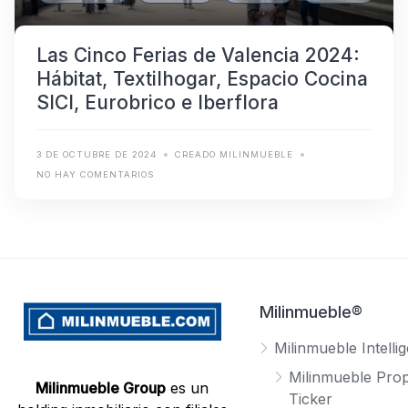
Las Cinco Ferias de Valencia 2024:
Hábitat, Textilhogar, Espacio Cocina
SICI, Eurobrico e Iberflora
3 DE OCTUBRE DE 2024
CREADO MILINMUEBLE
NO HAY COMENTARIOS
Milinmueble®
Milinmueble Intelli
Milinmueble Prop
Milinmueble Group
es un
Ticker