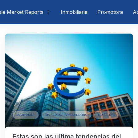
ble Market Reports
Inmobiliaria
Promotora
Ac
ECONOMÍA
MERCADO INMOBILIARIO
NOTICIAS
Estas son las última tendencias del