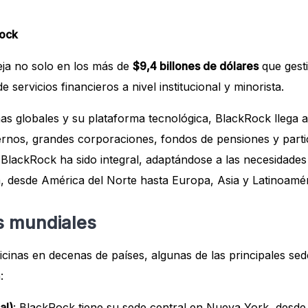
Rock
leja no solo en los más de
$9,4 billones de dólares
que gesti
servicios financieros a nivel institucional y minorista.
nas globales y su plataforma tecnológica, BlackRock llega 
ernos, grandes corporaciones, fondos de pensiones y partic
BlackRock ha sido integral, adaptándose a las necesidades f
 desde América del Norte hasta Europa, Asia y Latinoamér
s mundiales
cinas en decenas de países, algunas de las principales se
:
al)
: BlackRock tiene su sede central en Nueva York, desd