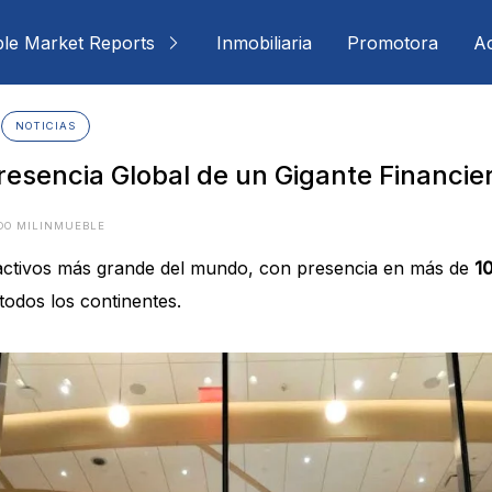
ble Market Reports
Inmobiliaria
Promotora
Ac
NOTICIAS
resencia Global de un Gigante Financie
DO MILINMUEBLE
 activos más grande del mundo, con presencia en más de
1
todos los continentes.