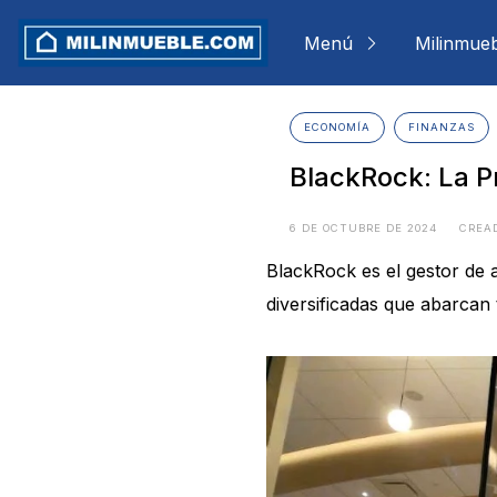
Skip
to
Menú
Milinmue
content
ECONOMÍA
FINANZAS
BlackRock: La P
6 DE OCTUBRE DE 2024
CREA
BlackRock es el gestor de
diversificadas que abarcan 