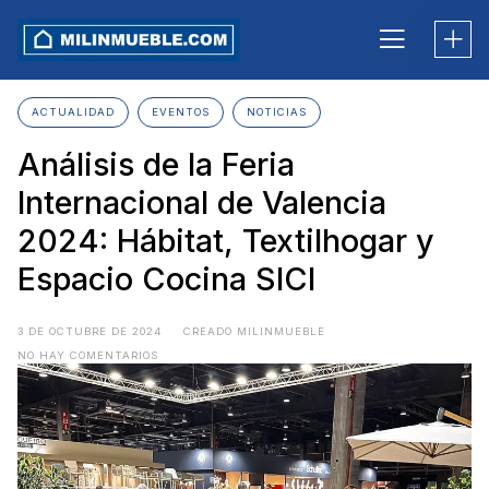
Skip
to
content
ACTUALIDAD
EVENTOS
NOTICIAS
Análisis de la Feria
Internacional de Valencia
2024: Hábitat, Textilhogar y
Espacio Cocina SICI
3 DE OCTUBRE DE 2024
CREADO MILINMUEBLE
NO HAY COMENTARIOS