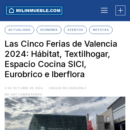
Skip
to
content
ACTUALIDAD
ECONOMÍA
EVENTOS
NOTICIAS
Las Cinco Ferias de Valencia
2024: Hábitat, Textilhogar,
Espacio Cocina SICI,
Eurobrico e Iberflora
3 DE OCTUBRE DE 2024
CREADO MILINMUEBLE
NO HAY COMENTARIOS