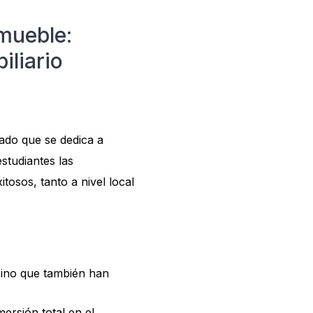
nmueble:
iliario
zado que se dedica a
estudiantes las
osos, tanto a nivel local
 sino que también han
ersión total en el