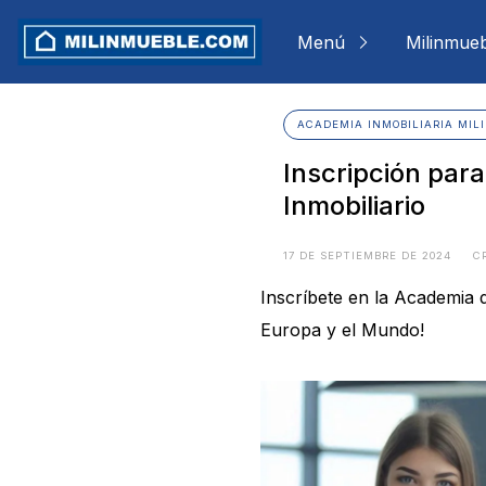
Skip
to
Menú
Milinmue
content
ACADEMIA INMOBILIARIA MIL
Inscripción par
Inmobiliario
17 DE SEPTIEMBRE DE 2024
C
Inscríbete en la Academia 
Europa y el Mundo!