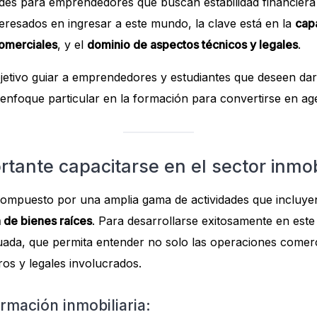
es para emprendedores que buscan estabilidad financiera 
teresados en ingresar a este mundo, la clave está en la
cap
comerciales
, y el
dominio de aspectos técnicos y legales
.
bjetivo guiar a emprendedores y estudiantes que deseen da
 enfoque particular en la formación para convertirse en age
tante capacitarse en el sector inmobi
á compuesto por una amplia gama de actividades que incluye
 de bienes raíces
. Para desarrollarse exitosamente en est
da, que permita entender no solo las operaciones comerci
ros y legales involucrados.
rmación inmobiliaria: