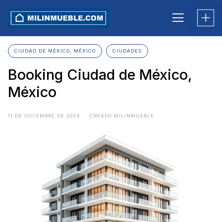
Skip
to
content
CIUDAD DE MÉXICO, MÉXICO
CIUDADES
Booking Ciudad de México,
México
11 DE DICIEMBRE DE 2024
CREADO MILINMUEBLE