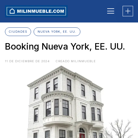
Skip
to
content
CIUDADES
NUEVA YORK, EE. UU.
Booking Nueva York, EE. UU.
11 DE DICIEMBRE DE 2024
CREADO MILINMUEBLE