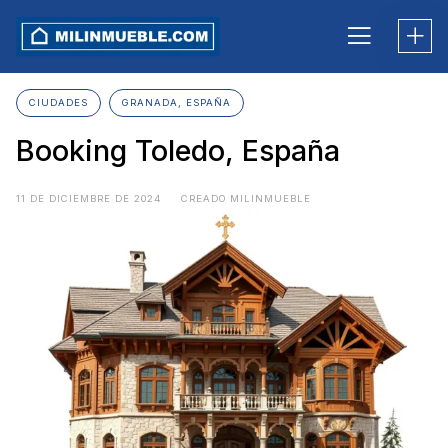
Skip
to
content
CIUDADES
GRANADA, ESPAÑA
Booking Toledo, España
11 DE DICIEMBRE DE 2024
CREADO MILINMUEBLE