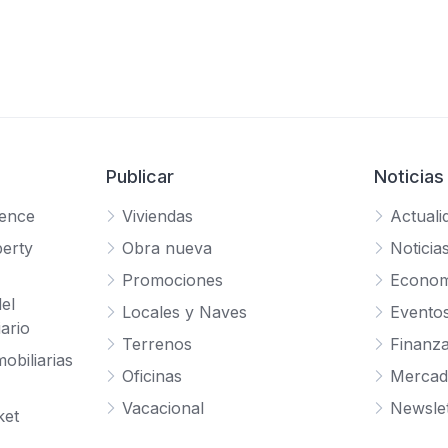
Publicar
Noticias
gence
Viviendas
Actuali
erty
Obra nueva
Noticia
Promociones
Econom
el
Locales y Naves
Evento
ario
Terrenos
Finanz
obiliarias
Oficinas
Mercad
Vacacional
Newslet
ket