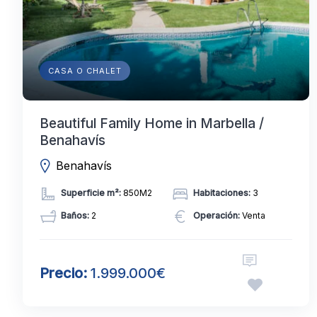
CASA O CHALET
Beautiful Family Home in Marbella /
Benahavís
Benahavís
Superficie m²:
850M2
Habitaciones:
3
Baños:
2
Operación:
Venta
Precio:
1.999.000€