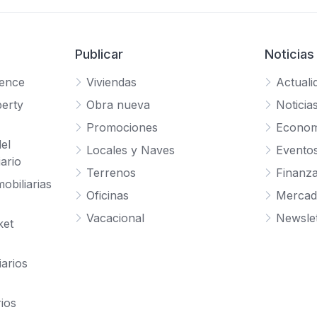
Publicar
Noticias
gence
Viviendas
Actuali
erty
Obra nueva
Noticia
Promociones
Econom
el
Locales y Naves
Evento
ario
Terrenos
Finanz
obiliarias
Oficinas
Mercad
Vacacional
Newslet
ket
iarios
rios